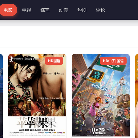
电影
电视
综艺
动漫
短剧
评论
HD国语
HD中字|国语