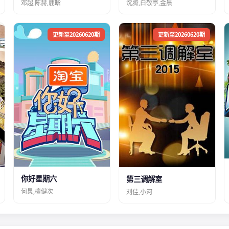
邓超,陈赫,鹿晗
沈腾,白敬亭,金晨
更新至20260620期
更新至20260620期
你好星期六
第三调解室
何炅,檀健次
刘佳,小河