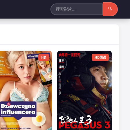
🔍
HD
HD国语