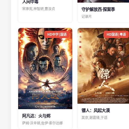
人间中毒
宋承宪,林智妍,曹汝贞
守护解放西·探案季
记录片
HD中字|国语
HD国语|粤语
镖人：风起大漠
阿凡达：火与烬
吴京,谢霆锋,于适
萨姆·沃辛顿,佐伊·索尔达娜