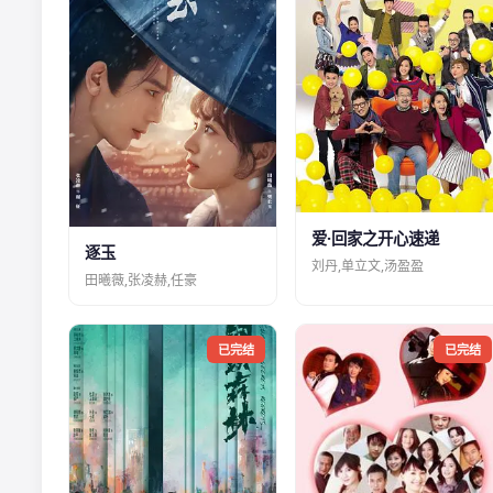
爱·回家之开心速递
逐玉
刘丹,单立文,汤盈盈
田曦薇,张凌赫,任豪
已完结
已完结