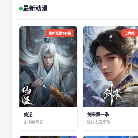
最新动漫
更新至第145集
已完结
仙逆
剑来第一季
史泽鲲,周健
陈张太康,李敏