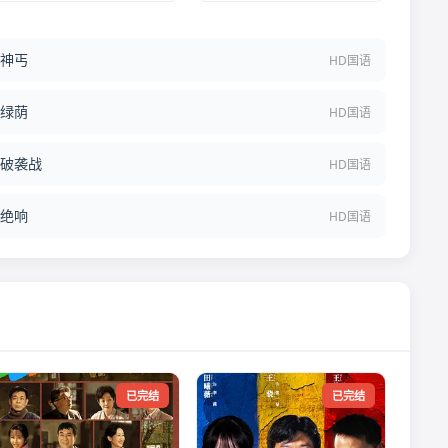
神丐
HD国语
绿荫
HD国语
破袭战
HD国语
绝响
HD国语
已完结
已完结