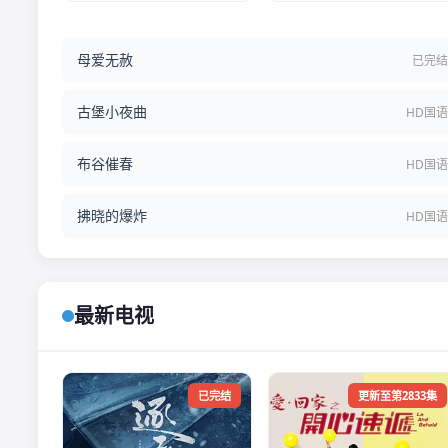
母爱无赦
已完
古堡小夜曲
HD国
布谷催春
HD国
拂晓的爆炸
HD国
最新电视
已完结
更新至第2833集