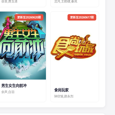
张菲,费玉清
沈月,王鹤棣,秦岚
更新至20260620期
更新至20260617期
男生女生向前冲
食尚玩家
余声,白羽
钟欣愉,颜永烈