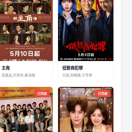
主角
低智商犯罪
张嘉益,刘浩存,秦海璐
王骁,田曦薇,王传君
已完结
已完结