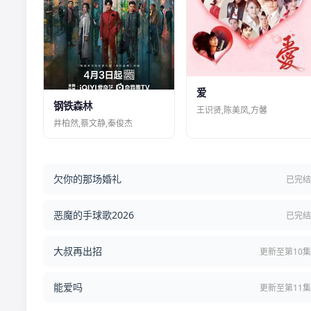
爱
钢铁森林
王识贤,陈美凤,方馨
井柏然,蔡文静,秦俊杰
欠你的那场婚礼
已完
恶魔的手球歌2026
已完
大叔再出招
更新至第10
能爱吗
更新至第11