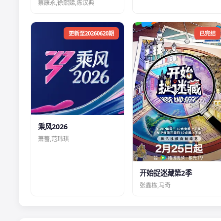
蔡康永,徐熙娣,陈汉典
更新至20260620期
已完结
乘风2026
萧蔷,范玮琪
开始捉迷藏第2季
张鑫栋,马奇