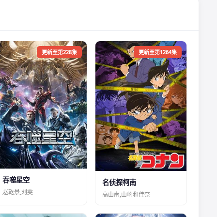
更新至第228集
更新至第1264集
吞噬星空
名侦探柯南
赵乾景,刘雯
高山南,山崎和佳奈