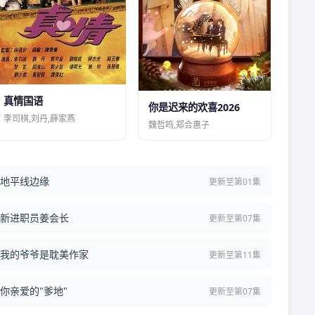
真情国语
你是迟来的欢喜2026
李司棋,刘丹,薛家燕
魏哲鸣,郑合惠子
地平线边缘
更新至第01集
新进职员姜会长
更新至第07集
我的爷爷是耽美作家
更新至第11集
你亲爱的"爹地"
更新至第07集