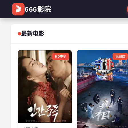
🎬
666影院
最新电影
HD中字
已完结