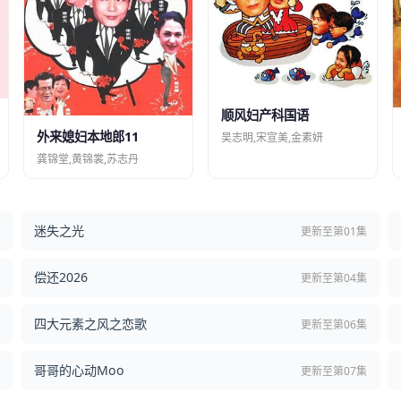
顺风妇产科国语
外来媳妇本地郎11
吴志明,宋宣美,金素妍
龚锦堂,黄锦裳,苏志丹
迷失之光
结
更新至第01集
偿还2026
结
更新至第04集
四大元素之风之恋歌
集
更新至第06集
哥哥的心动Moo
集
更新至第07集