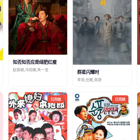
知否知否应是绿肥红瘦
赵丽颖,冯绍峰,朱一龙
群星闪耀时
李现,任敏,周游
已完结
已完结