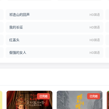
祁连山的回声
结
HD国语
我的长征
语
HD国语
红盖头
语
HD国语
倔强的女人
语
HD国语
已完结
已完结