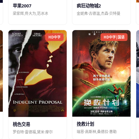
苹果2007
疯狂动物城2
梁家辉,佟大为,范冰冰
金妮弗·古德温,杰森·贝特曼
HD中字
HD中字|国语
挽救计划
桃色交易
瑞恩·高斯林,桑德拉·惠勒
罗伯特·雷德福,黛米·摩尔