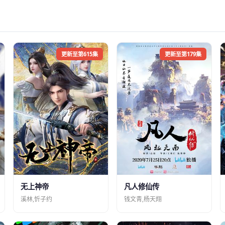
更新至第615集
更新至第179集
凡人修仙传
无上神帝
钱文青,杨天翔
溪林,忻子约