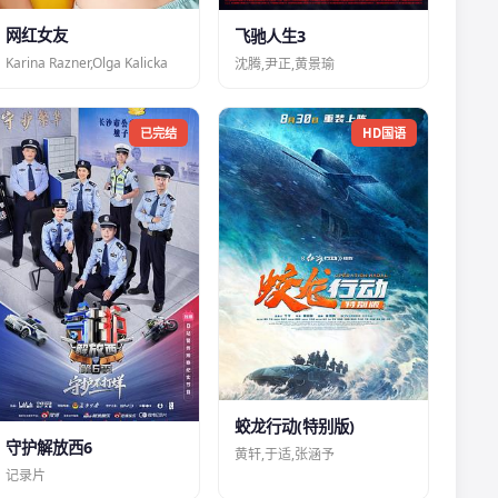
网红女友
飞驰人生3
Karina Razner,Olga Kalicka
沈腾,尹正,黄景瑜
已完结
HD国语
蛟龙行动(特别版)
守护解放西6
黄轩,于适,张涵予
记录片