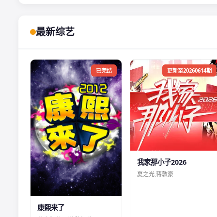
最新综艺
已完结
更新至20260614期
我家那小子2026
夏之光,蒋敦豪
康熙来了